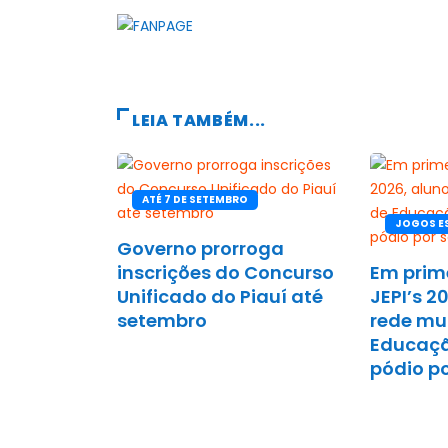
LEIA TAMBÉM...
ATÉ 7 DE SETEMBRO
JOGOS ES
Governo prorroga
inscrições do Concurso
Em prim
Unificado do Piauí até
JEPI’s 2
setembro
rede mu
Educaç
pódio po