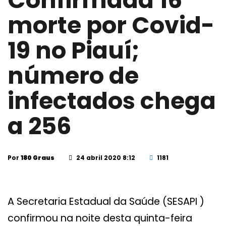
Confirmada 16ª
morte por Covid-
19 no Piauí;
número de
infectados chega
a 256
Por
180 Graus
24 abril 2020 8:12
1181
A Secretaria Estadual da Saúde (SESAPI )
confirmou na noite desta quinta-feira