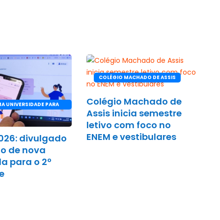
COLÉGIO MACHADO DE ASSIS
Colégio Machado de
A UNIVERSIDADE PARA
Assis inicia semestre
letivo com foco no
ENEM e vestibulares
2026: divulgado
do de nova
 para o 2º
e