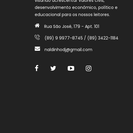
visando acrescentar valores civis,
desenvolvimento econômico, político e
educacional para os nossos leitores.
Rua São José, 179 - Apt. 101
(89) 9 9977-8745 / (89) 3422-1184
naldinhodj@gmail.com