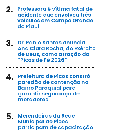
2.
Professora é vítima fatal de
acidente que envolveu três
veículos em Campo Grande
do Piauí
3.
Dr. Pablo Santos anuncia
Ana Clara Rocha, do Exército
de Deus, como atração do
“Picos de Fé 2026”
4.
Prefeitura de Picos constrói
paredão de contenção no
Bairro Paroquial para
garantir segurança de
moradores
5.
Merendeiras da Rede
Municipal de Picos
participam de capacitação