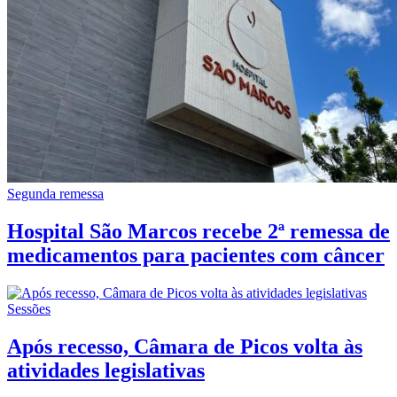
Segunda remessa
Hospital São Marcos recebe 2ª remessa de
medicamentos para pacientes com câncer
Sessões
Após recesso, Câmara de Picos volta às
atividades legislativas