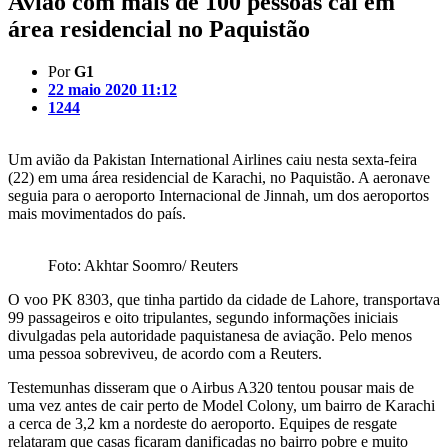
Avião com mais de 100 pessoas cai em
área residencial no Paquistão
Por
G1
22 maio 2020 11:12
1244
Um avião da Pakistan International Airlines caiu nesta sexta-feira
(22) em uma área residencial de Karachi, no Paquistão. A aeronave
seguia para o aeroporto Internacional de Jinnah, um dos aeroportos
mais movimentados do país.
Foto: Akhtar Soomro/ Reuters
O voo PK 8303, que tinha partido da cidade de Lahore, transportava
99 passageiros e oito tripulantes, segundo informações iniciais
divulgadas pela autoridade paquistanesa de aviação. Pelo menos
uma pessoa sobreviveu, de acordo com a Reuters.
Testemunhas disseram que o Airbus A320 tentou pousar mais de
uma vez antes de cair perto de Model Colony, um bairro de Karachi
a cerca de 3,2 km a nordeste do aeroporto. Equipes de resgate
relataram que casas ficaram danificadas no bairro pobre e muito