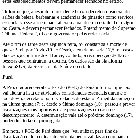
estes estabelecimentos devem permanecer fechados no estado.
“Informo que, apesar de o presidente baixar decreto considerando
salões de beleza, barbearias e academias de ginástica como serviços
essenciais, esse ato em nada altera o atual decreto estadual em vigor
no Ceará, e devem permanecer fechados. Entendimento do Supremo
Tribunal Federal”, disse o governador pelas redes sociais.
Até o fim da tarde desta segunda-feira, foi constatada a morte de
quase 2 mil por Covid-19 no Ceará, além de mais de 17,5 mil casos
da doença confirmados. Houve, contudo, a recuperação de 8.655
pessoas que contraíram a doença. Os dados são da plataforma
IntegraSUS, da Secretaria da Saúde do estado.
Pará
A Procuradoria Geral do Estado (PGE) do Pará informou que não
vai alterar a lista de atividades consideradas essenciais durante o
lockdown, decretado por dez cidades do estado. A medida começou
na última quinta (7) e, desde o último domingo (10), passou a prever
fiscalizações mais rigorosas e até penalizações em caso de
descumprimento. A determinação vale até o próximo domingo (17),
podendo ainda ser prorrogada.
Em nota, a PGE do Pará disse que “vai utilizar, para fins de
fiscalização e de medidas de enfrentamento válidas ao combate à