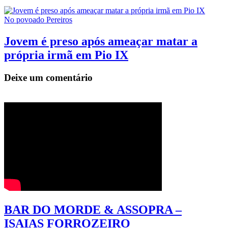
No povoado Pereiros
Jovem é preso após ameaçar matar a
própria irmã em Pio IX
Deixe um comentário
BAR DO MORDE & ASSOPRA –
ISAIAS FORROZEIRO