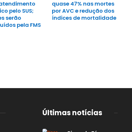
atendimento
quase 47% nas mortes
co pelo SUS;
por AVC e redução dos
es serão
índices de mortalidade
buídos pela FMS
Últimas notícias