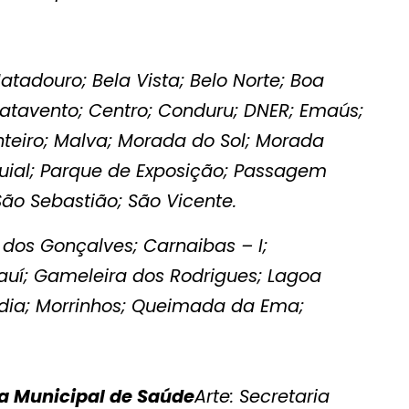
atadouro; Bela Vista; Belo Norte; Boa
atavento; Centro; Conduru; DNER; Emaús;
nteiro; Malva; Morada do Sol; Morada
quial; Parque de Exposição; Passagem
São Sebastião; São Vicente.
 dos Gonçalves; Carnaibas – I;
iauí; Gameleira dos Rodrigues; Lagoa
dia; Morrinhos; Queimada da Ema;
ia Municipal de Saúde
Arte: Secretaria