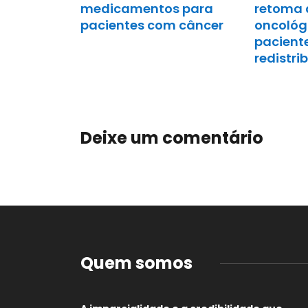
medicamentos para
retoma 
pacientes com câncer
oncológi
pacient
redistri
Deixe um comentário
Quem somos