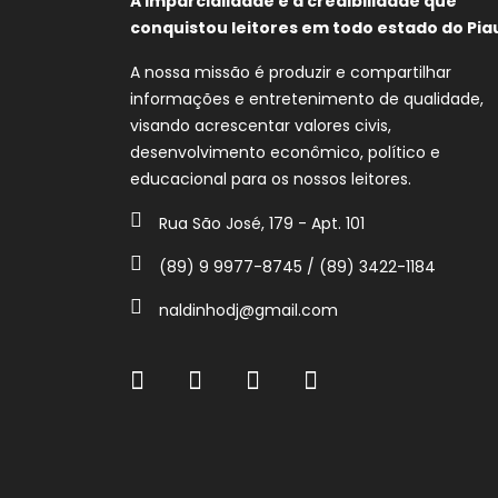
A imparcialidade e a credibilidade que
conquistou leitores em todo estado do Piau
A nossa missão é produzir e compartilhar
informações e entretenimento de qualidade,
visando acrescentar valores civis,
desenvolvimento econômico, político e
educacional para os nossos leitores.
Rua São José, 179 - Apt. 101
(89) 9 9977-8745 / (89) 3422-1184
naldinhodj@gmail.com