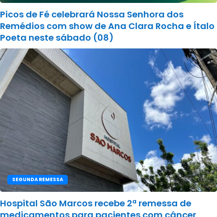
Picos de Fé celebrará Nossa Senhora dos
Remédios com show de Ana Clara Rocha e Ítalo
Poeta neste sábado (08)
SEGUNDA REMESSA
Hospital São Marcos recebe 2ª remessa de
medicamentos para pacientes com câncer