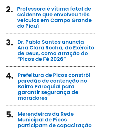
2.
Professora é vítima fatal de
acidente que envolveu três
veículos em Campo Grande
do Piauí
3.
Dr. Pablo Santos anuncia
Ana Clara Rocha, do Exército
de Deus, como atração do
“Picos de Fé 2026”
4.
Prefeitura de Picos constrói
paredão de contenção no
Bairro Paroquial para
garantir segurança de
moradores
5.
Merendeiras da Rede
Municipal de Picos
participam de capacitação