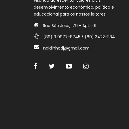
visando acrescentar valores civis,
desenvolvimento econômico, político e
educacional para os nossos leitores.
Rua São José, 179 - Apt. 101
(89) 9 9977-8745 / (89) 3422-1184
naldinhodj@gmail.com