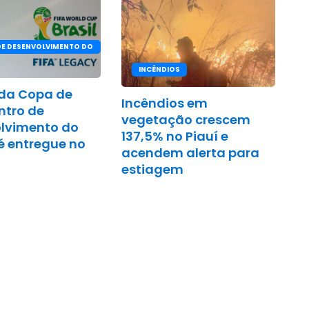
DE DESENVOLVIMENTO DO
INCÊNDIOS
da Copa de
Incêndios em
ntro de
vegetação crescem
lvimento do
137,5% no Piauí e
é entregue no
acendem alerta para
estiagem