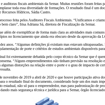
s e auditoras fiscais ambientais da Semar. Muitas reuniões foram feitas
templasse toda essa diversidade de formações. O resultado final é um d
e Recursos Hídricos, Sádia Castro.
rocesso feita pelos Auditores Fiscais Ambientais. “Unificamos e cria
o bem claro”, frisa Adriana Sá, diretora de Fiscalização da Semar.
que além de exemplificar de forma mais clara as atividades mais comuns n
cípios no licenciamento que ainda era obscuro desde da aprovação da 
há dez anos. “Algumas definições já existiam mas estavam ultrapassada
lamentação de porte e critérios de estudos ambientais disponíveis par
final foi extremamente debatida pelo corpo técnico da Semar que é quem
onsema. “Alguns empreendimentos não tinham previsão na resolução e n
m algumas distorções na relação entre o porte e o grau de impacto de ce
essalta.
de novembro de 2019 a abril de 2020 e que houve participação ativa dos
e para o resultado final do documento, considerado hoje um dos mais im
 estadual, não só para o empreendedor, mas para padronização de proce
r dando mais segurança técnica e jurídica para a Semar, órgão licencia