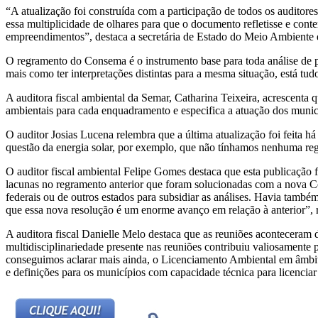
“A atualização foi construída com a participação de todos os auditore
essa multiplicidade de olhares para que o documento refletisse e con
empreendimentos”, destaca a secretária de Estado do Meio Ambiente 
O regramento do Consema é o instrumento base para toda análise de p
mais como ter interpretações distintas para a mesma situação, está tud
A auditora fiscal ambiental da Semar, Catharina Teixeira, acrescenta 
ambientais para cada enquadramento e especifica a atuação dos muni
O auditor Josias Lucena relembra que a última atualização foi feita 
questão da energia solar, por exemplo, que não tínhamos nenhuma regu
O auditor fiscal ambiental Felipe Gomes destaca que esta publicação 
lacunas no regramento anterior que foram solucionadas com a nova C
federais ou de outros estados para subsidiar as análises. Havia també
que essa nova resolução é um enorme avanço em relação à anterior”, r
A auditora fiscal Danielle Melo destaca que as reuniões aconteceram 
multidisciplinariedade presente nas reuniões contribuiu valiosament
conseguimos aclarar mais ainda, o Licenciamento Ambiental em âmbito
e definições para os municípios com capacidade técnica para licencia