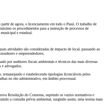
artir de agora, o licenciamento em todo o Piauí. O trabalho de
 máximo os procedimentos para a instrução de processos de
 municipal e estadual.
ais atividades são consideradas de impacto de local, passando ao
onsultores e empreendedores.
o por auditores fiscais ambientais e técnicos das mais diversas
os e advogados.
 remanejando e estabelecendo tipologias licenciáveis pelos
lhas no rito administrativo, em âmbito processual.
a nova Resolução do Consema, suprindo os vazios normativos e
tuindo a consulta prévia ambiental, surgindo assim, uma norma mais