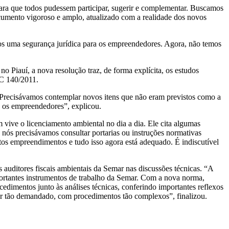
 para que todos pudessem participar, sugerir e complementar. Buscamos
ocumento vigoroso e amplo, atualizado com a realidade dos novos
mos uma segurança jurídica para os empreendedores. Agora, não temos
o Piauí, a nova resolução traz, de forma explícita, os estudos
LC 140/2011.
s. Precisávamos contemplar novos itens que não eram previstos como a
a os empreendedores”, explicou.
 vive o licenciamento ambiental no dia a dia. Ele cita algumas
ós precisávamos consultar portarias ou instruções normativas
rtos empreendimentos e tudo isso agora está adequado. É indiscutível
 auditores fiscais ambientais da Semar nas discussões técnicas. “A
portantes instrumentos de trabalho da Semar. Com a nova norma,
dimentos junto às análises técnicas, conferindo importantes reflexos
dor tão demandado, com procedimentos tão complexos”, finalizou.