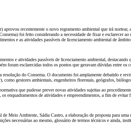
 aprovou recentemente o novo regramento ambiental que irá nortear, a p
nsema) foi feito considerando a necessidade de fixar e esclarecer ao
imentos e as atividades passíveis de licenciamento ambiental de âmbito
ntos e atividades passíveis de licenciamento ambiental, destacando qu
bém foram esclarecidas todos os pontos que geravam dúvidas entre os c
va resolução do Consema. O documento foi amplamente debatido e revisad
, como gestores ambientais, engenheiros florestais, geógrafos, biólog
ormativa que pudesse prever novas atividades sujeitas ao procedimento,
 os enquadramentos de atividades e empreendimentos, a fim de evitar fa
ual de Meio Ambiente, Sádia Castro, a elaboração de proposta para um
ções necessárias ao mesmo, glossário de termos técnicos e ainda, insti