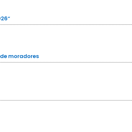
026”
a de moradores