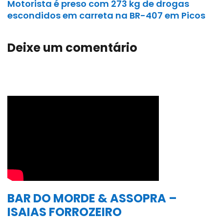
Motorista é preso com 273 kg de drogas
escondidos em carreta na BR-407 em Picos
Deixe um comentário
BAR DO MORDE & ASSOPRA –
ISAIAS FORROZEIRO