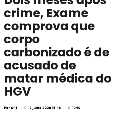
Dois meses após
crime, Exame
comprova que
corpo
carbonizado é de
acusado de
matar médica do
HGV
Por
GP1
17 julho 2020 15:46
1040