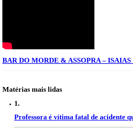
BAR DO MORDE & ASSOPRA – ISAIA
Matérias mais lidas
1.
Professora é vítima fatal de acidente