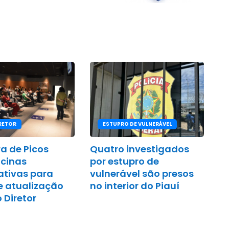
RETOR
ESTUPRO DE VULNERÁVEL
ra de Picos
Quatro investigados
ficinas
por estupro de
ativas para
vulnerável são presos
e atualização
no interior do Piauí
 Diretor