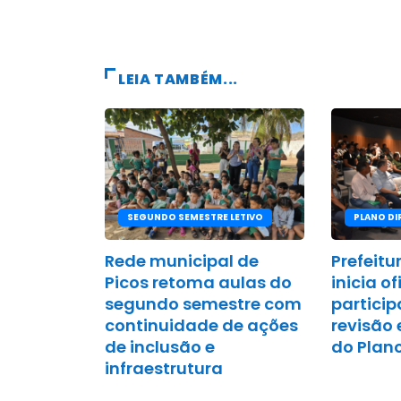
LEIA TAMBÉM...
SEGUNDO SEMESTRE LETIVO
PLANO DI
Rede municipal de
Prefeitu
Picos retoma aulas do
inicia o
segundo semestre com
particip
continuidade de ações
revisão 
de inclusão e
do Plano
infraestrutura