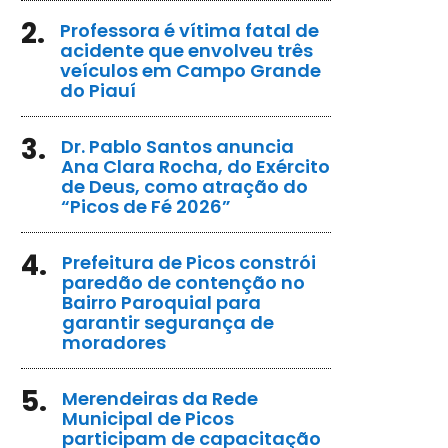
2.
Professora é vítima fatal de
acidente que envolveu três
veículos em Campo Grande
do Piauí
3.
Dr. Pablo Santos anuncia
Ana Clara Rocha, do Exército
de Deus, como atração do
“Picos de Fé 2026”
4.
Prefeitura de Picos constrói
paredão de contenção no
Bairro Paroquial para
garantir segurança de
moradores
5.
Merendeiras da Rede
Municipal de Picos
participam de capacitação