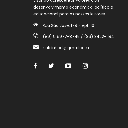
visando acrescentar valores civis,
desenvolvimento econômico, político e
educacional para os nossos leitores.
Rua São José, 179 - Apt. 101
(89) 9 9977-8745 / (89) 3422-1184
naldinhodj@gmail.com