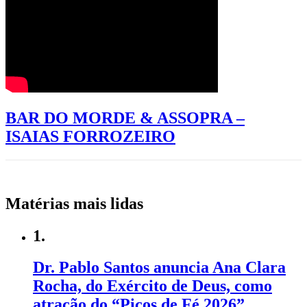
BAR DO MORDE & ASSOPRA –
ISAIAS FORROZEIRO
Matérias mais lidas
1.
Dr. Pablo Santos anuncia Ana Clara
Rocha, do Exército de Deus, como
atração do “Picos de Fé 2026”