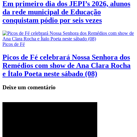
Em primeiro dia dos JEPI’s 2026, alunos
da rede municipal de Educação
conquistam pódio por seis vezes
Picos de Fé
Picos de Fé celebrará Nossa Senhora dos
Remédios com show de Ana Clara Rocha
e Ítalo Poeta neste sábado (08)
Deixe um comentário