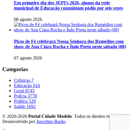
Em primeiro dia dos JEPI’s 2026, alunos da rede
municipal de Educação conquistam pódio por seis vezes
08 agosto 2026
Picos de Fé celebrará Nossa Senhora dos Remédios com
show de Ana Clara Rocha e Ítalo Poeta neste sábado (08)
07 agosto 2026
Categorias
Crônicas
7
Educação
616
Geral
8745
Polícia
3778
Política
529
Saúde
1692
© 2020-2026
Portal Cidade Modelo
. Todos os direitos reservados.
Desenvolvido por
Juscelino Barão
.