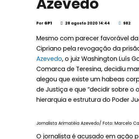
Azevedo
Por
GP1
28 agosto 2020 14:44
982
Mesmo com parecer favorável da
Cipriano pela revogação da prisão
Azevedo
, o juiz Washington Luís 
Comarca de Teresina, decidiu mant
alegou que existe um habeas corp
de Justiça e que “decidir sobre o
hierarquia e estrutura do Poder Jud
Jornalista Arimatéia Azevedo/ Foto: Marcelo C
O jornalista é acusado em ação p