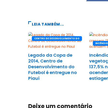
LEIA TAMBÉM...
CENTRO DE DESENVOLVIMENTO DO
FUTEBOL
INCÊNDI
Legado da Copa de
Incêndi
2014, Centro de
vegetaç
Desenvolvimento do
137,5% n
Futebol é entregue no
acendem
Piauí
estiag
Deixe um comentário