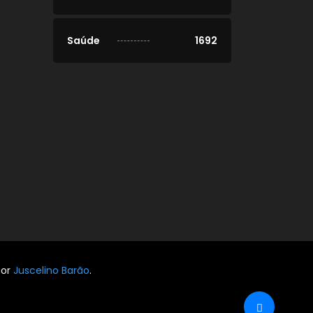
Saúde
1692
por
Juscelino Barão
.