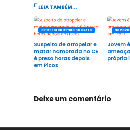
LEIA TAMBÉM...
CRIME FOI COMETIDO NO CRATO
NO POVO
Suspeito de atropelar e
Jovem é
matar namorada no CE
ameaça
é preso horas depois
própria 
em Picos
Deixe um comentário