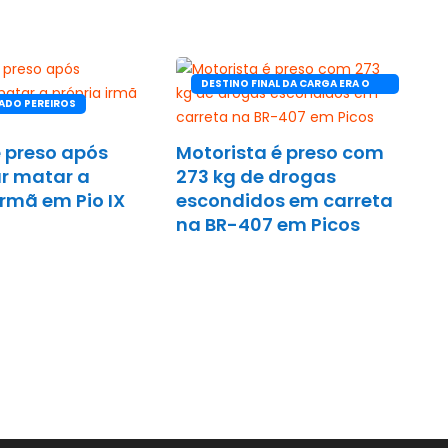
DESTINO FINAL DA CARGA ERA O
ADO PEREIROS
CEARÁ
 preso após
Motorista é preso com
r matar a
273 kg de drogas
irmã em Pio IX
escondidos em carreta
na BR-407 em Picos