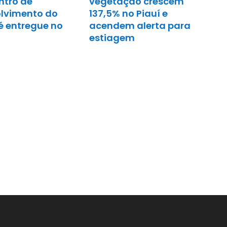
ntro de
vegetação crescem
lvimento do
137,5% no Piauí e
é entregue no
acendem alerta para
estiagem