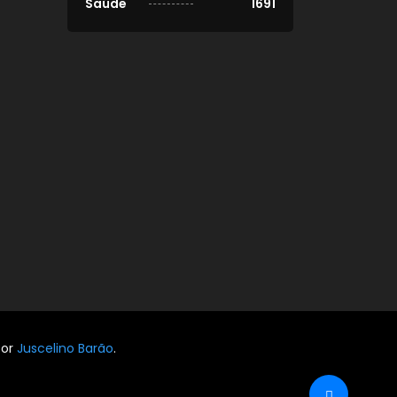
Saúde
1691
por
Juscelino Barão
.