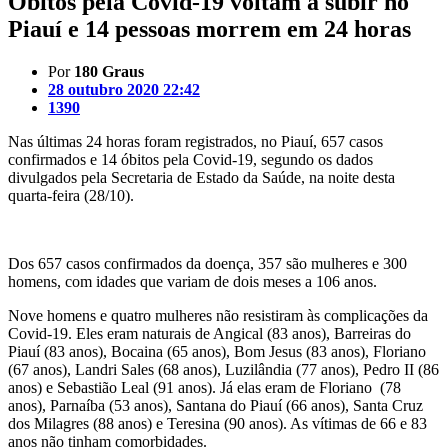
Óbitos pela Covid-19 voltam a subir no
Piauí e 14 pessoas morrem em 24 horas
Por
180 Graus
28 outubro 2020 22:42
1390
Nas últimas 24 horas foram registrados, no Piauí, 657 casos
confirmados e 14 óbitos pela Covid-19, segundo os dados
divulgados pela Secretaria de Estado da Saúde, na noite desta
quarta-feira (28/10).
Dos 657 casos confirmados da doença, 357 são mulheres e 300
homens, com idades que variam de dois meses a 106 anos.
Nove homens e quatro mulheres não resistiram às complicações da
Covid-19. Eles eram naturais de Angical (83 anos), Barreiras do
Piauí (83 anos), Bocaina (65 anos), Bom Jesus (83 anos), Floriano
(67 anos), Landri Sales (68 anos), Luzilândia (77 anos), Pedro II (86
anos) e Sebastião Leal (91 anos). Já elas eram de Floriano (78
anos), Parnaíba (53 anos), Santana do Piauí (66 anos), Santa Cruz
dos Milagres (88 anos) e Teresina (90 anos). As vítimas de 66 e 83
anos não tinham comorbidades.