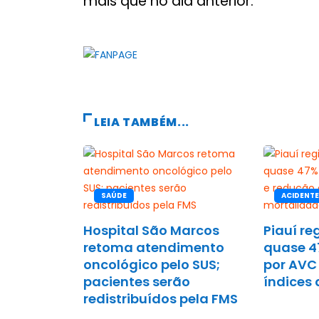
mais que no dia anterior.
LEIA TAMBÉM...
SAÚDE
ACIDENTE
Hospital São Marcos
Piauí re
retoma atendimento
quase 4
oncológico pelo SUS;
por AVC
pacientes serão
índices
redistribuídos pela FMS