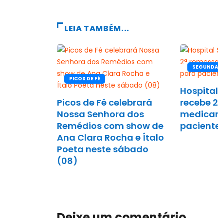
LEIA TAMBÉM...
SEGUNDA
PICOS DE FÉ
Hospita
Picos de Fé celebrará
recebe 
Nossa Senhora dos
medica
Remédios com show de
pacient
Ana Clara Rocha e Ítalo
Poeta neste sábado
(08)
Deixe um comentário