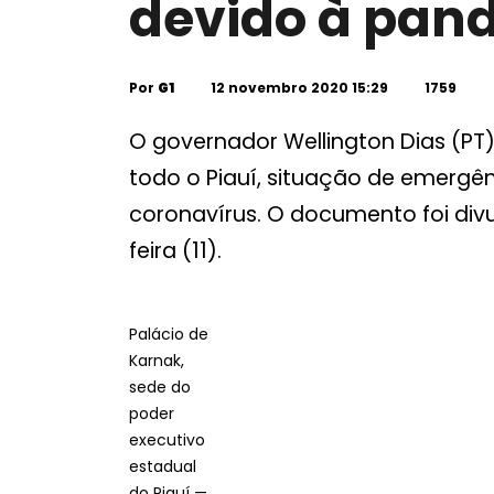
devido à pan
Por
G1
12 novembro 2020 15:29
1759
O governador Wellington Dias (PT
todo o Piauí, situação de emerg
coronavírus. O documento foi divu
feira (11).
Palácio de
Karnak,
sede do
poder
executivo
estadual
do Piauí —