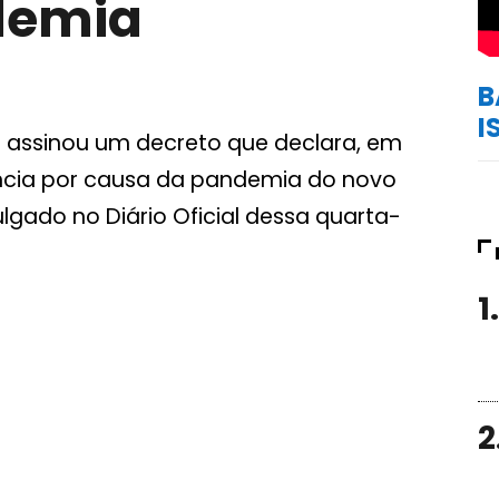
demia
B
I
) assinou um decreto que declara, em
ência por causa da pandemia do novo
lgado no Diário Oficial dessa quarta-
1.
2