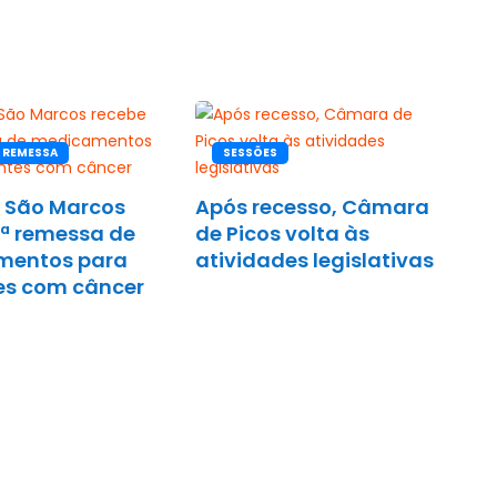
 REMESSA
SESSÕES
l São Marcos
Após recesso, Câmara
2ª remessa de
de Picos volta às
mentos para
atividades legislativas
es com câncer