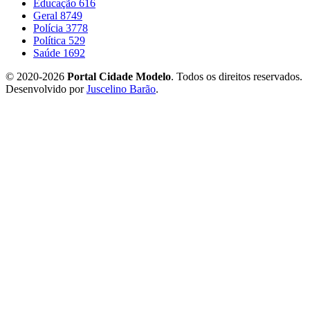
Educação
616
Geral
8749
Polícia
3778
Política
529
Saúde
1692
© 2020-2026
Portal Cidade Modelo
. Todos os direitos reservados.
Desenvolvido por
Juscelino Barão
.