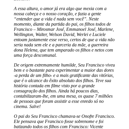
A essa altura, o amor já era algo que mexia com a
nossa cabeça e o nosso coração, e fazia a gente
“entender que a vida é nada sem você”. Neste
momento, diante da partida do pai, os filhos todos de
Francisco – Mirosmar José, Emmanoel José, Marlene,
Wellington, Walter, Welson David, Werlei e Luciele
entoam justamente esse verso, certos de que a vida não
seria nada sem ele e a parceria da mãe, a guerreira
dona Helena, que tem amparado os filhos e netos com
uma força descomunal.
De origem extremamente humilde, Seu Francisco viveu
bem e o bastante para experimentar a maior das dores
-a perda de um filho- e a mais gratificante das vitórias,
que é o alcance do êxito absoluto dos filhos. Teve sua
história contada em filme visto por a grande
consagração dos filhos. Ainda há poucos dias,
contabilizaram-lhe, em uma mesa, os quase 7 milhões
de pessoas que foram assistir a esse enredo só no
cinema. Salve!
O pai do Seu Francisco chamava-se Onofre Francisco.
Ele pensava que Francisco fosse sobrenome e foi
batizando todos os filhos com Francisco: Vicente