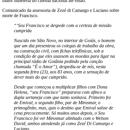
maior bilheteria do cinema nacional até então.
Comunicado da assessoria de Zezé di Camargo e Luciano sobre
morte de Francisco.
“‘Seu Francisco se despede com a certeza de missão
cumprida
Nascido em Sítio Novo, no interior de Goiás, o homem
que um dia presenteou os colegas de trabalho da obra,
na construção civil, com fichas telefônicas, sob a
condição de que eles usassem as moedas para ligar na
principal rádio de Goiânia pedindo pela canção
chamada “É o Amor”), despediu-se de nós, nesta
segunda feira (23), aos 83 anos, com a sensação de
dever mais do que cumprido.
Desde que começou a multiplicar filhos com Dona
Helena, “seu Francisco” preparava com afinco a
dupla sertaneja com que tanto sonhava. Primeiro fez
de Emival, o segundo filho, par de Mirosmar, o
primogênito, mas, quis o destino que Emival saísse de
cena precocemente. Só muitos anos depois, o Seu
Francisco foi ver Mirosmar alinhado com o Welson
David, ambos atendendo já como Zezé Di Camargo e
Luciano.