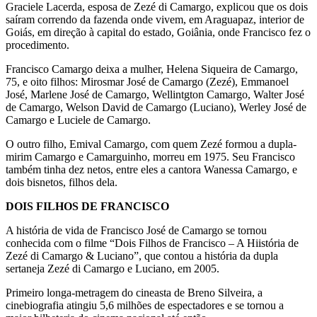
Graciele Lacerda, esposa de Zezé di Camargo, explicou que os dois
saíram correndo da fazenda onde vivem, em Araguapaz, interior de
Goiás, em direção à capital do estado, Goiânia, onde Francisco fez o
procedimento.
Francisco Camargo deixa a mulher, Helena Siqueira de Camargo,
75, e oito filhos: Mirosmar José de Camargo (Zezé), Emmanoel
José, Marlene José de Camargo, Wellintgton Camargo, Walter José
de Camargo, Welson David de Camargo (Luciano), Werley José de
Camargo e Luciele de Camargo.
O outro filho, Emival Camargo, com quem Zezé formou a dupla-
mirim Camargo e Camarguinho, morreu em 1975. Seu Francisco
também tinha dez netos, entre eles a cantora Wanessa Camargo, e
dois bisnetos, filhos dela.
DOIS FILHOS DE FRANCISCO
A história de vida de Francisco José de Camargo se tornou
conhecida com o filme “Dois Filhos de Francisco – A Hiistória de
Zezé di Camargo & Luciano”, que contou a história da dupla
sertaneja Zezé di Camargo e Luciano, em 2005.
Primeiro longa-metragem do cineasta de Breno Silveira, a
cinebiografia atingiu 5,6 milhões de espectadores e se tornou a