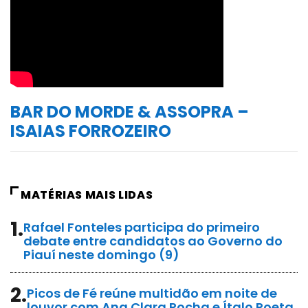
BAR DO MORDE & ASSOPRA –
ISAIAS FORROZEIRO
MATÉRIAS MAIS LIDAS
1.
Rafael Fonteles participa do primeiro
debate entre candidatos ao Governo do
Piauí neste domingo (9)
2.
Picos de Fé reúne multidão em noite de
louvor com Ana Clara Rocha e Ítalo Poeta