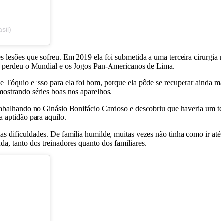
sil)
 lesões que sofreu. Em 2019 ela foi submetida a uma terceira cirurgia n
ém perdeu o Mundial e os Jogos Pan-Americanos de Lima.
 Tóquio e isso para ela foi bom, porque ela pôde se recuperar ainda m
ostrando séries boas nos aparelhos.
abalhando no Ginásio Bonifácio Cardoso e descobriu que haveria um test
a aptidão para aquilo.
tas dificuldades. De família humilde, muitas vezes não tinha como ir at
uda, tanto dos treinadores quanto dos familiares.