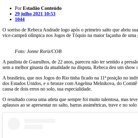
Por
Estadão Conteúdo
29 julho 2021 10:53
1044
O sorriso de Rebeca Andrade logo após o primeiro salto que abriu sua 
vice-campeã olímpica nos Jogos de Tóquio na maior façanha de uma gin
Foto: Jonne Roriz/COB
A paulista de Guarulhos, de 22 anos, pareceu não ter sentido a pres
sem a melhor ginasta da atualidade na disputa, Rebeca deu um show de
A brasileira, que nos Jogos do Rio tinha ficado na 11ª posição no in
dos Estados Unidos, e o bronze com Angelina Melnikova, do Comitê Ol
causa de dois erros no solo, sua especialidade.
O resultado coroa uma atleta que sempre foi muito talentosa, mas te
aplausos ao se apresentar no salto, barras assimétricas, trave e no sol