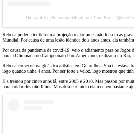
Uma publicação compartilhada por Time Brasil (@timebra
Rebeca poderia ter tido uma projeção maior antes não fossem as graves
Mundial. Por causa de uma lesão idêntica dois anos antes, ela tamb
Por causa da pandemia de covid-19, veio o adiamento para os Jogos de
para a Olimpíada no Campeonato Pan-Americano, realizado no Rio, m
Rebeca começou na ginástica artística em Guarulhos. Sua tia estava tr
logo quando tinha 4 anos. Por ser forte e veloz, logo mostrou que tinh
Ela treinou por cinco anos lá, entre 2005 e 2010. Mas passou por mui
para cuidar dos oito filhos. Mas desde o início ela recebeu bastante aj