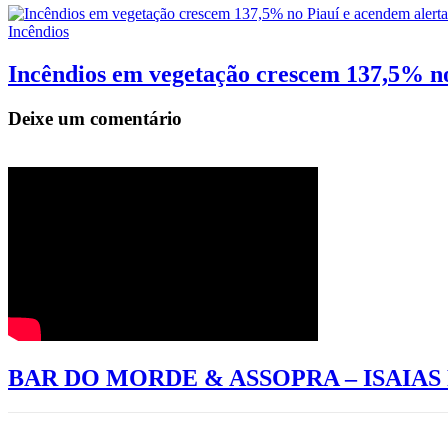
Incêndios
Incêndios em vegetação crescem 137,5% no
Deixe um comentário
BAR DO MORDE & ASSOPRA – ISAIA