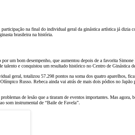
participação na final do individual geral da ginástica artística já dizi
asta brasileira na história.
são por um bom desempenho, que aumentou depois de a favorita Simone B
 talento e conquistou um resultado histórico no Centro de Ginástica d
dividual geral, totalizou 57.298 pontos na soma dos quatro aparelhos, 
ímpico Russo. Rebeca ainda vai atrás de mais dois pódios no Japão porq
ve problemas de lesão que a tiraram de eventos importantes. Mas agora
o ao som instrumental de “Baile de Favela”.