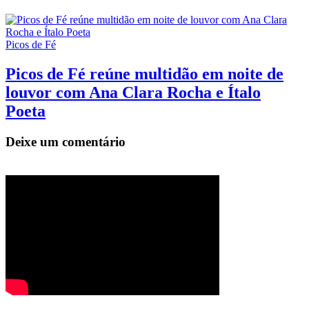
Picos de Fé
Picos de Fé reúne multidão em noite de
louvor com Ana Clara Rocha e Ítalo
Poeta
Deixe um comentário