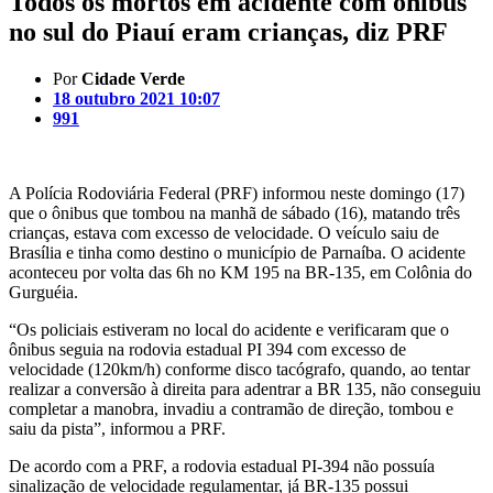
Todos os mortos em acidente com ônibus
no sul do Piauí eram crianças, diz PRF
Por
Cidade Verde
18 outubro 2021 10:07
991
A Polícia Rodoviária Federal (PRF) informou neste domingo (17)
que o ônibus que tombou na manhã de sábado (16), matando três
crianças, estava com excesso de velocidade. O veículo saiu de
Brasília e tinha como destino o município de Parnaíba. O acidente
aconteceu por volta das 6h no KM 195 na BR-135, em Colônia do
Gurguéia.
“Os policiais estiveram no local do acidente e verificaram que o
ônibus seguia na rodovia estadual PI 394 com excesso de
velocidade (120km/h) conforme disco tacógrafo, quando, ao tentar
realizar a conversão à direita para adentrar a BR 135, não conseguiu
completar a manobra, invadiu a contramão de direção, tombou e
saiu da pista”, informou a PRF.
De acordo com a PRF, a rodovia estadual PI-394 não possuía
sinalização de velocidade regulamentar, já BR-135 possui