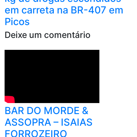
em carreta na BR-407 em
Picos
Deixe um comentário
BAR DO MORDE &
ASSOPRA – ISAIAS
FORROZEIRO