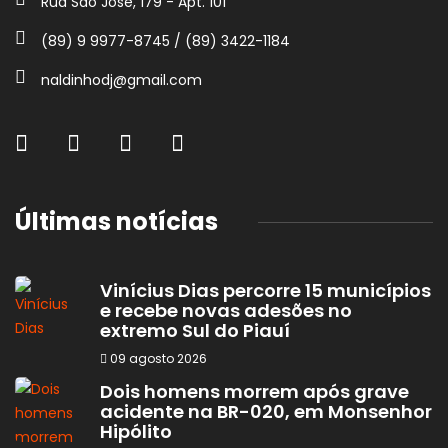
Rua São José, 179 - Apt. 101
(89) 9 9977-8745 / (89) 3422-1184
naldinhodj@gmail.com
Últimas notícias
Vinícius Dias percorre 15 municípios
e recebe novas adesões no
extremo Sul do Piauí
09 agosto 2026
Dois homens morrem após grave
acidente na BR-020, em Monsenhor
Hipólito