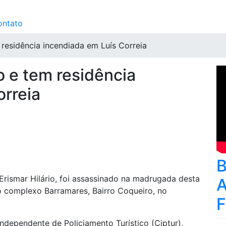
ontato
esidência incendiada em Luís Correia
 e tem residência
orreia
rismar Hilário, foi assassinado na madrugada desta
A
no complexo Barramares, Bairro Coqueiro, no
ndependente de Policiamento Turístico (Ciptur),