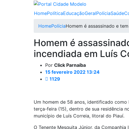
Home
Política
Educação
Geral
Polícia
Saúde
C
Home
Polícia
Homem é assassinado e tem r
Homem é assassinado
incendiada em Luís C
Por
Click Parnaíba
15 fevereiro 2022 13:24
1129
Um homem de 58 anos, identificado como E
terça-feira (15), dentro de sua residência 
município de Luís Correia, litoral do Piauí.
O Tenente Mesquita Júnior, da Companhia I