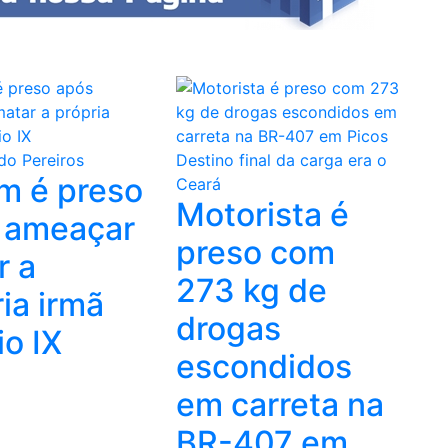
o Pereiros
Destino final da carga era o
m é preso
Ceará
Motorista é
 ameaçar
preso com
r a
273 kg de
ia irmã
drogas
io IX
escondidos
em carreta na
BR-407 em