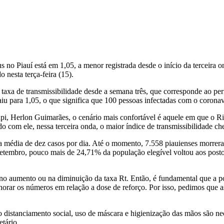
rus no Piauí está em 1,05, a menor registrada desde o início da terceira
 nesta terça-feira (15).
xa de transmissibilidade desde a semana três, que corresponde ao per
 para 1,05, o que significa que 100 pessoas infectadas com o coronaví
i, Herlon Guimarães, o cenário mais confortável é aquele em que o Ri
do com ele, nessa terceira onda, o maior índice de transmissibilidade c
 uma média de dez casos por dia. Até o momento, 7.558 piauienses morr
embro, pouco mais de 24,71% da população elegível voltou aos postos p
no aumento ou na diminuição da taxa Rt. Então, é fundamental que a p
orar os números em relação a dose de reforço. Por isso, pedimos que 
 distanciamento social, uso de máscara e higienização das mãos são ne
etário.