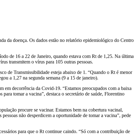
 onda da doença. Os dados estão no relatório epidemiológico do Centro
íodo de 16 a 22 de Janeiro, quando estava com Rt de 1,25. Na última
rus transmitem o vírus para 105 outras pessoas.
sco de Transmissibilidade esteja abaixo de 1. “Quando o Rt é menor
hegou a 1,27 na segunda semana (9 a 15 de janeiro).
eram em decorrência da Covid-19. “Estamos preocupados com a baixa
ara tomar a vacina”, destaca o secretário de saúde, Florentino
opulação procure se vacinar. Estamos bem na cobertura vacinal,
as pessoas não desperdicem a oportunidade de tomar a vacina”, pede
cessários para que o Rt continue caindo. “Só com a contribuição de