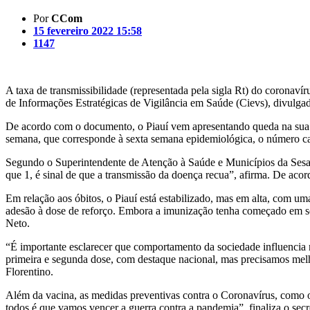
Por
CCom
15 fevereiro 2022 15:58
1147
A taxa de transmissibilidade (representada pela sigla Rt) do coronaví
de Informações Estratégicas de Vigilância em Saúde (Cievs), divulgado
De acordo com o documento, o Piauí vem apresentando queda na sua ta
semana, que corresponde à sexta semana epidemiológica, o número caiu
Segundo o Superintendente de Atenção à Saúde e Municípios da Sesap
que 1, é sinal de que a transmissão da doença recua”, afirma. De acor
Em relação aos óbitos, o Piauí está estabilizado, mas em alta, com
adesão à dose de reforço. Embora a imunização tenha começado em set
Neto.
“É importante esclarecer que comportamento da sociedade influencia 
primeira e segunda dose, com destaque nacional, mas precisamos melh
Florentino.
Além da vacina, as medidas preventivas contra o Coronavírus, como o
todos é que vamos vencer a guerra contra a pandemia”, finaliza o secr