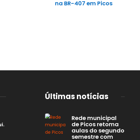
na BR-407 em Picos
Últimas notícias
Rede municipal
de Picos retoma
í.
aulas do segundo
semestre com