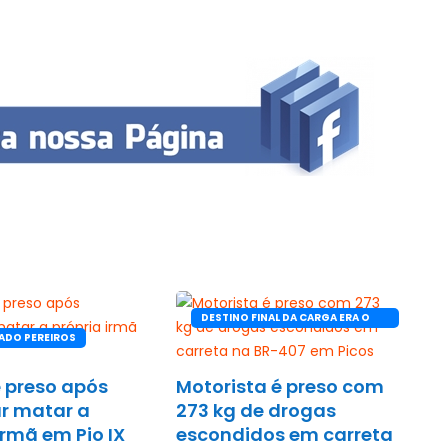
DESTINO FINAL DA CARGA ERA O
ADO PEREIROS
CEARÁ
 preso após
Motorista é preso com
r matar a
273 kg de drogas
irmã em Pio IX
escondidos em carreta