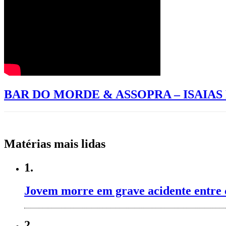
BAR DO MORDE & ASSOPRA – ISAIA
Matérias mais lidas
1.
Jovem morre em grave acidente entre 
2.