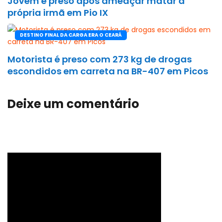
Jovem é preso após ameaçar matar a
própria irmã em Pio IX
DESTINO FINAL DA CARGA ERA O CEARÁ
Motorista é preso com 273 kg de drogas
escondidos em carreta na BR-407 em Picos
Deixe um comentário