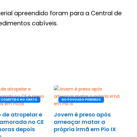
erial apreendido foram para a Central de
edimentos cabíveis.
I COMETIDO NO CRATO
NO POVOADO PEREIROS
 de atropelar e
Jovem é preso após
namorada no CE
ameaçar matar a
horas depois
própria irmã em Pio IX
s