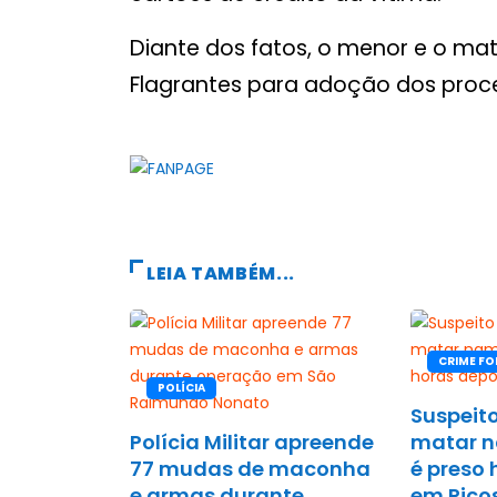
Diante dos fatos, o menor e o mat
Flagrantes para adoção dos proc
LEIA TAMBÉM...
CRIME FO
POLÍCIA
Suspeito
Polícia Militar apreende
matar 
77 mudas de maconha
é preso 
e armas durante
em Pico