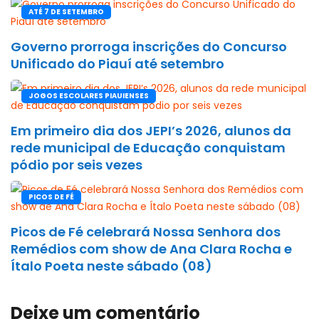
ATÉ 7 DE SETEMBRO
Governo prorroga inscrições do Concurso
Unificado do Piauí até setembro
JOGOS ESCOLARES PIAUIENSES
Em primeiro dia dos JEPI’s 2026, alunos da
rede municipal de Educação conquistam
pódio por seis vezes
PICOS DE FÉ
Picos de Fé celebrará Nossa Senhora dos
Remédios com show de Ana Clara Rocha e
Ítalo Poeta neste sábado (08)
Deixe um comentário