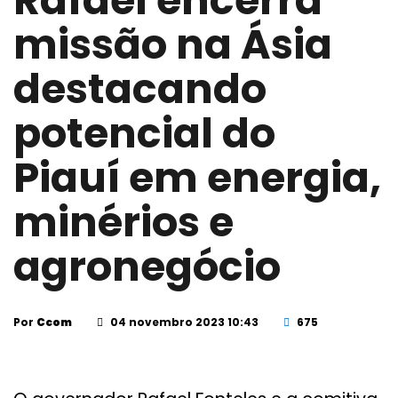
Rafael encerra
missão na Ásia
destacando
potencial do
Piauí em energia,
minérios e
agronegócio
Por
Ccom
04 novembro 2023 10:43
675