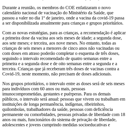
Durante a reunião, os membros do COE enfatizaram o novo
calendário nacional de vacinação do Ministério da Saúde, que
passou a valer no dia 1º de janeiro, onde a vacina da covid-19 passa
a ser disponibilizada anualmente para crianças e grupos prioritários.
Com as novas estratégias, para as crianças, a recomendação é aplicar
a primeira dose da vacina aos seis meses de idade; a segunda dose,
aos sete meses; e terceira, aos nove meses. No entanto, todas as
crianças de seis meses a menores de cinco anos não vacinadas ou
com doses em atraso poderão completar o esquema de três doses,
seguindo o intervalo recomendado de quatro semanas entre a
primeira e a segunda dose e de oito semanas entre a segunda e a
terceira. Crianças que já receberam três doses de vacinas contra a
Covid-19, neste momento, não precisam de doses adicionais.
Nos grupos prioritários, o intervalo entre as doses será de seis meses
para indivíduos com 60 anos ou mais, pessoas
imunocomprometidas, gestantes e puérperas. Para os demais
públicos, o intervalo será anual: pessoas que vivem ou trabalham em
instituições de longa permanência, indígenas, ribeirinhos,
quilombolas, trabalhadores da saúde, pessoas com deficiência
permanente ou comorbidades, pessoas privadas de liberdade com 18
anos ou mais, funcionários do sistema de privação de liberdade,
adolescentes e jovens cumprindo medidas socioeducativas e