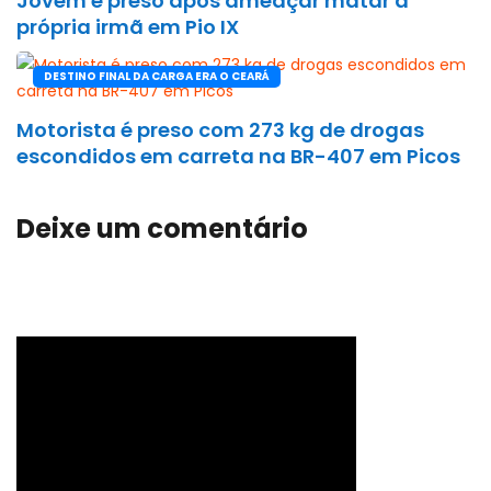
Jovem é preso após ameaçar matar a
própria irmã em Pio IX
DESTINO FINAL DA CARGA ERA O CEARÁ
Motorista é preso com 273 kg de drogas
escondidos em carreta na BR-407 em Picos
Deixe um comentário