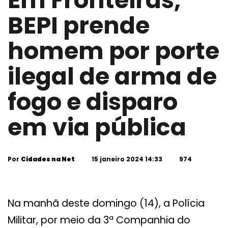
Em Fronteiras,
BEPI prende
homem por porte
ilegal de arma de
fogo e disparo
em via pública
Por
Cidades na Net
15 janeiro 2024 14:33
974
Na manhã deste domingo (14), a Polícia
Militar, por meio da 3ª Companhia do