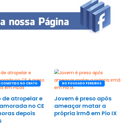
I COMETIDO NO CRATO
NO POVOADO PEREIROS
 de atropelar e
Jovem é preso após
namorada no CE
ameaçar matar a
horas depois
própria irmã em Pio IX
s