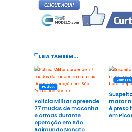
LEIA TAMBÉM...
CRIME FO
POLÍCIA
Suspeito
Polícia Militar apreende
matar 
77 mudas de maconha
é preso 
e armas durante
em Pico
operação em São
Raimundo Nonato