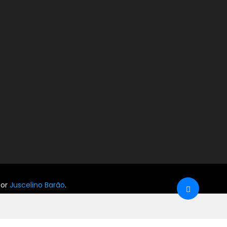
por
Juscelino Barão
.