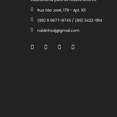
Rua São José, 179 - Apt. 101
(89) 9 9977-8745 / (89) 3422-1184
naldinhodj@gmail.com