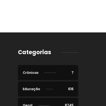
Categorias
Crônicas
7
Educação
616
Geral
8745