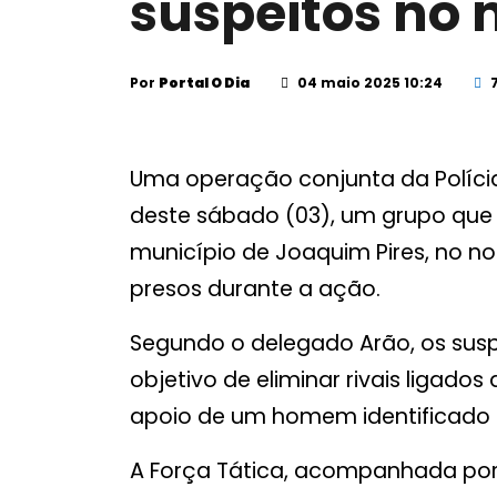
suspeitos no n
Por
Portal O Dia
04 maio 2025 10:24
7
Uma operação conjunta da Polícia M
deste sábado (03), um grupo que 
município de Joaquim Pires, no n
presos durante a ação.
Segundo o delegado Arão, os sus
objetivo de eliminar rivais ligado
apoio de um homem identificado 
A Força Tática, acompanhada por g