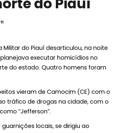
orte do Piauí
11
ilitar do Piauí desarticulou, na noite
planejava executar homicídios no
orte do estado. Quatro homens foram
peitos vieram de Camocim (CE) com o
s ao tráfico de drogas na cidade, com o
como “Jefferson”.
uarnições locais, se dirigiu ao