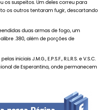
 os suspeitos. Um deles correu para
to os outros tentaram fugir, descartando
eendidas duas armas de fogo, um
 calibre .380, além de porções de
 iniciais J.M.G., E.P.S.F., R.L.R.S. e V.S.C.
cional de Esperantina, onde permanecem