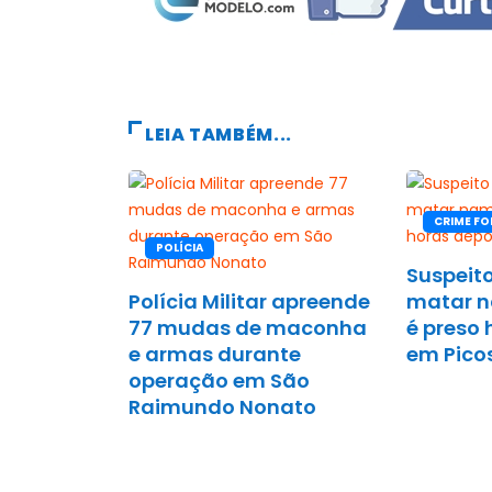
LEIA TAMBÉM...
CRIME FO
POLÍCIA
Suspeito
Polícia Militar apreende
matar 
77 mudas de maconha
é preso 
e armas durante
em Pico
operação em São
Raimundo Nonato