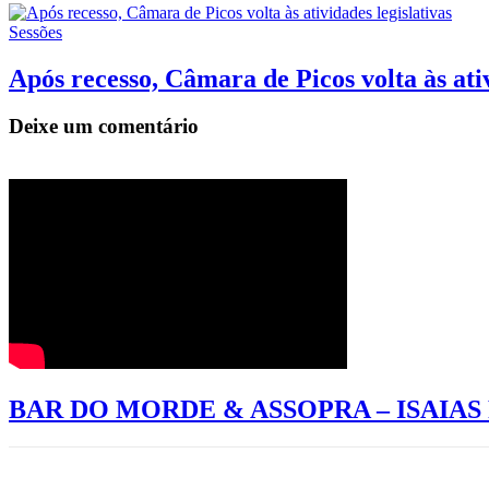
Sessões
Após recesso, Câmara de Picos volta às ativ
Deixe um comentário
BAR DO MORDE & ASSOPRA – ISAIA