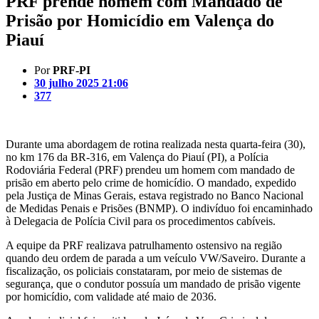
PRF prende homem com Mandado de
Prisão por Homicídio em Valença do
Piauí
Por
PRF-PI
30 julho 2025 21:06
377
Durante uma abordagem de rotina realizada nesta quarta-feira (30),
no km 176 da BR-316, em Valença do Piauí (PI), a Polícia
Rodoviária Federal (PRF) prendeu um homem com mandado de
prisão em aberto pelo crime de homicídio. O mandado, expedido
pela Justiça de Minas Gerais, estava registrado no Banco Nacional
de Medidas Penais e Prisões (BNMP). O indivíduo foi encaminhado
à Delegacia de Polícia Civil para os procedimentos cabíveis.
A equipe da PRF realizava patrulhamento ostensivo na região
quando deu ordem de parada a um veículo VW/Saveiro. Durante a
fiscalização, os policiais constataram, por meio de sistemas de
segurança, que o condutor possuía um mandado de prisão vigente
por homicídio, com validade até maio de 2036.