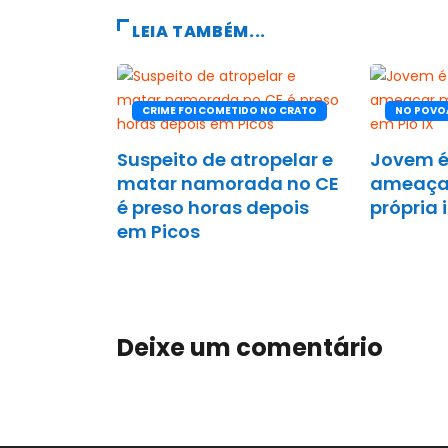
LEIA TAMBÉM...
CRIME FOI COMETIDO NO CRATO
NO POVO
Suspeito de atropelar e
Jovem é
matar namorada no CE
ameaça
é preso horas depois
própria 
em Picos
Deixe um comentário