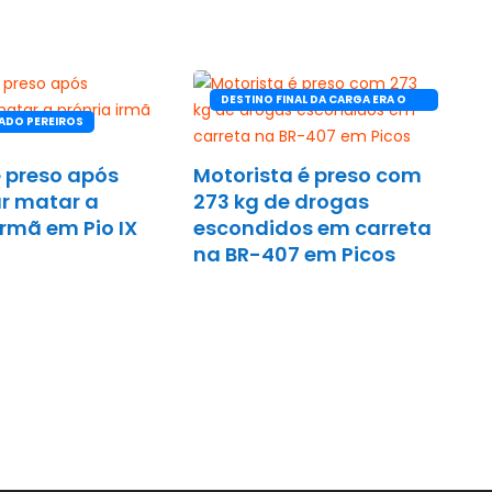
DESTINO FINAL DA CARGA ERA O
ADO PEREIROS
CEARÁ
 preso após
Motorista é preso com
r matar a
273 kg de drogas
irmã em Pio IX
escondidos em carreta
na BR-407 em Picos