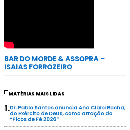
BAR DO MORDE & ASSOPRA –
ISAIAS FORROZEIRO
MATÉRIAS MAIS LIDAS
1.
Dr. Pablo Santos anuncia Ana Clara Rocha,
do Exército de Deus, como atração do
“Picos de Fé 2026”