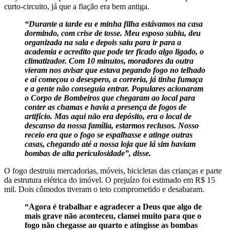
curto-circuito, já que a fiação era bem antiga.
“Durante a tarde eu e minha filha estávamos na casa
dormindo, com crise de tosse. Meu esposo subiu, deu
organizada na sala e depois saiu para ir para a
academia e acredito que pode ter ficado algo ligado, o
climatizador. Com 10 minutos, moradores da outra
vieram nos avisar que estava pegando fogo no telhado
e aí começou o desespero, a correria, já tinha fumaça
e a gente não conseguia entrar. Populares acionaram
o Corpo de Bombeiros que chegaram ao local para
conter as chamas e havia a presença de fogos de
artifício. Mas aqui não era depósito, era o local de
descanso da nossa família, estarmos reclusos. Nosso
receio era que o fogo se espalhasse e atinge outras
casas, chegando até a nossa loja que lá sim haviam
bombas de alta periculosidade”, disse.
O fogo destruiu mercadorias, móveis, bicicletas das crianças e parte
da estrutura elétrica do imóvel. O prejuízo foi estimado em R$ 15
mil. Dois cômodos tiveram o teto comprometido e desabaram.
“Agora é trabalhar e agradecer a Deus que algo de
mais grave não aconteceu, clamei muito para que o
fogo não chegasse ao quarto e atingisse as bombas