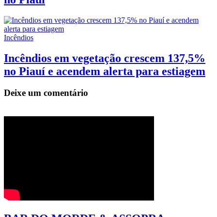
Incêndios
Incêndios em vegetação crescem 137,5%
no Piauí e acendem alerta para estiagem
Deixe um comentário