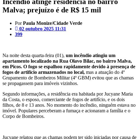
Incêndio atinge residência no bairro
Malva; prejuízo é de R$ 15 mil
Por
Paula Monize/Cidade Verde
02 outubro 2025 11:31
399
Na noite desta quarta-feira (01),
um incêndio atingiu um
apartamento localizado na Rua Olavo Bilac, no bairro Malva,
em Picos. O fogo se espalhou rapidamente devido à presença de
fogos de artifício armazenados no local,
mas a atuação do 4º
Grupamento de Bombeiros Militar (4º GBM) evitou que as chamas
se propagassem para imóveis vizinhos.
Segundo informações, a residência era habitada por Jucyane Maria
da Costa, o esposo, comerciante de fogos de artifício, e os dois
filhos, de 8 e 13 anos. No momento do incêndio, ninguém estava no
imóvel. Populares perceberam a fumaça e acionaram a família e o
Corpo de Bombeiros.
Jucyane relatou que as chamas podem ter sido iniciadas por causa de