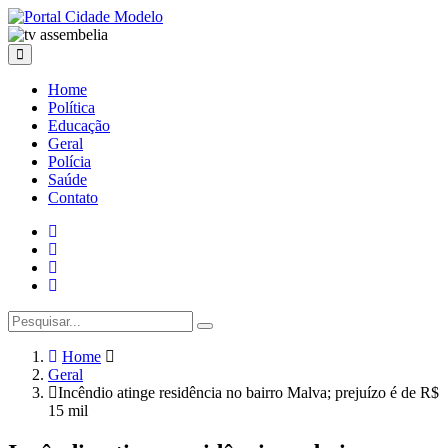
Home
Política
Educação
Geral
Polícia
Saúde
Contato
Home
Geral
Incêndio atinge residência no bairro Malva; prejuízo é de R$
15 mil