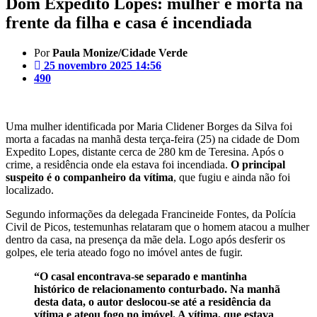
Dom Expedito Lopes: mulher é morta na
frente da filha e casa é incendiada
Por
Paula Monize/Cidade Verde
25 novembro 2025 14:56
490
Uma mulher identificada por Maria Clidener Borges da Silva foi
morta a facadas na manhã desta terça-feira (25) na cidade de Dom
Expedito Lopes, distante cerca de 280 km de Teresina. Após o
crime, a residência onde ela estava foi incendiada.
O principal
suspeito é o companheiro da vítima
, que fugiu e ainda não foi
localizado.
Segundo informações da delegada Francineide Fontes, da Polícia
Civil de Picos, testemunhas relataram que o homem atacou a mulher
dentro da casa, na presença da mãe dela. Logo após desferir os
golpes, ele teria ateado fogo no imóvel antes de fugir.
“O casal encontrava-se separado e mantinha
histórico de relacionamento conturbado. Na manhã
desta data, o autor deslocou-se até a residência da
vítima e ateou fogo no imóvel. A vítima, que estava