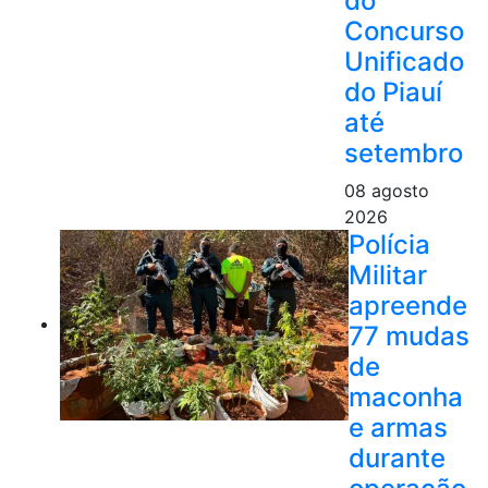
do
Concurso
Unificado
do Piauí
até
setembro
08 agosto
2026
Polícia
Militar
apreende
77 mudas
de
maconha
e armas
durante