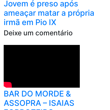
Jovem é preso após
ameaçar matar a própria
irmã em Pio IX
Deixe um comentário
BAR DO MORDE &
ASSOPRA – ISAIAS