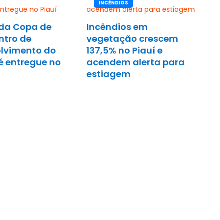
INCÊNDIOS
da Copa de
Incêndios em
ntro de
vegetação crescem
lvimento do
137,5% no Piauí e
é entregue no
acendem alerta para
estiagem