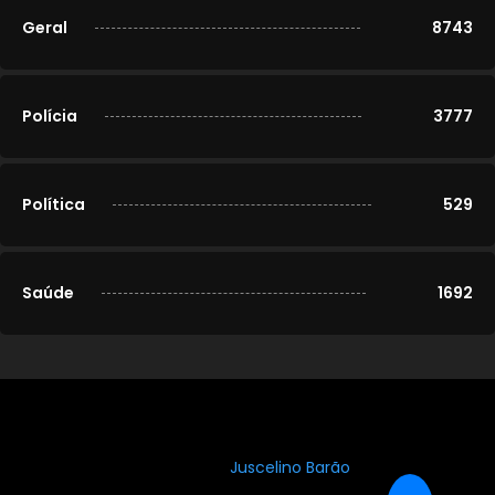
Geral
8743
Polícia
3777
Política
529
Saúde
1692
© 2020-2026
Portal Cidade Modelo
. Todos os direitos
reservados. Desenvolvido por
Juscelino Barão
.