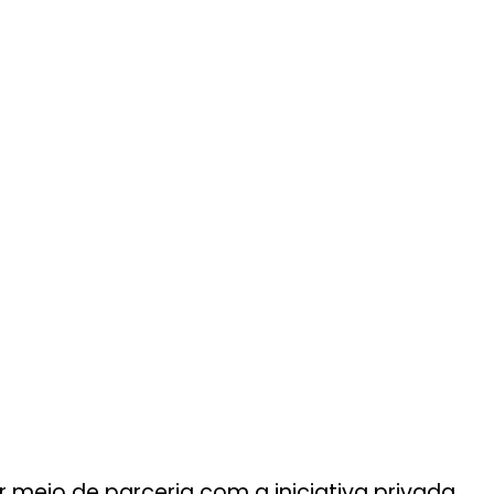
r meio de parceria com a iniciativa privada,